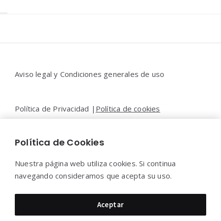
Widgets
Aviso legal y Condiciones generales de uso
Política de Privacidad |
Política de cookies
Política de Cookies
Contacto |
Moya&Emery
Nuestra página web utiliza cookies. Si continua
navegando consideramos que acepta su uso.
Moya&Emery 2022 - Todos los derechos reservados.
Aceptar