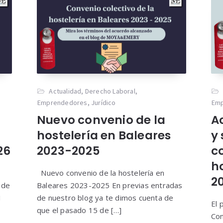
Actualidad
,
Derecho Laboral
,
Emprendedores
,
Jurídico
Em
Nuevo convenio de la
A
hostelería en Baleares
y 
26
2023-2025
c
h
Nuevo convenio de la hostelería en
2
 de
Baleares 2023-2025 En previas entradas
I
de nuestro blog ya te dimos cuenta de
El 
que el pasado 15 de […]
Con