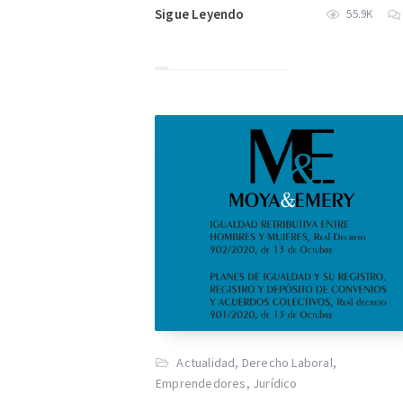
Sigue Leyendo
55.9K
Actualidad
,
Derecho Laboral
,
Emprendedores
,
Jurídico