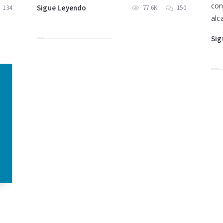
con
Sigue Leyendo
134
77.6K
150
alc
Sig