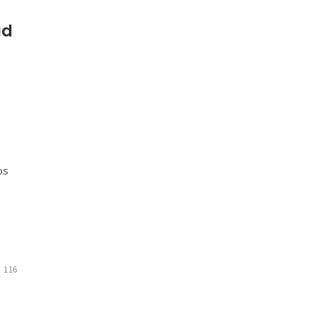
ad
os
e
116