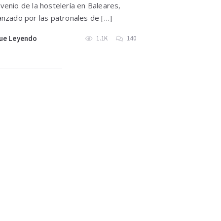
venio de la hostelería en Baleares,
anzado por las patronales de […]
ue Leyendo
1.1K
140