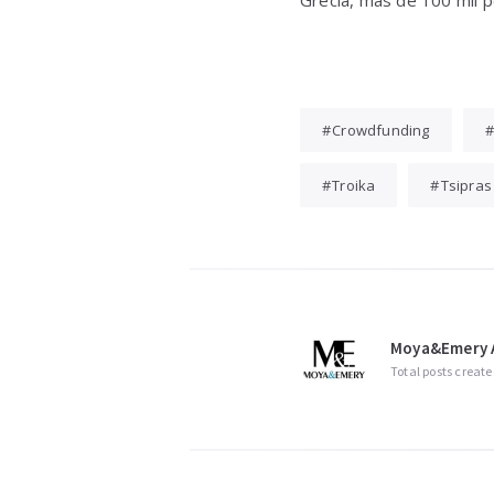
Grecia, más de 100 mil 
Crowdfunding
Troika
Tsipras
Moya&Emery A
Total posts create