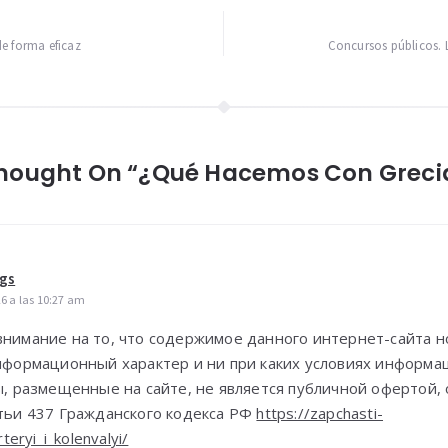
e forma eficaz
Concursos públicos. L
Thought On “¿Qué Hacemos Con Greci
gs
26 a las 10:27 am
имание на то, что содержимое данного интернет-сайта н
нформационный характер и ни при каких условиях информ
, размещенные на сайте, не является публичной офертой,
тьи 437 Гражданского кодекса РФ
https://zapchasti-
teryi_i_kolenvalyi/