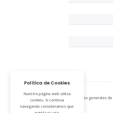
Política de Cookies
Nuestra página web utiliza
Widgets
Aviso legal y Condiciones generales de
cookies. Si continua
uso
navegando consideramos que
acepta su uso.