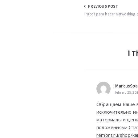
Navegación
PREVIOUS POST
Trucos para hacer Networking d
de
entradas
1 
MarcusSpa
febrero 25, 20
Обращаем Ваше вн
исключительно и
материалы и цены
положениями Ста
remont.ru/shop/kar