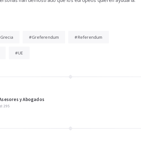
personas han demostrado que los europeos quieren ayudarla.
Grecia
Greferendum
Referendum
UE
sesores y Abogados
d: 295