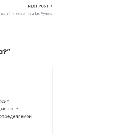
NEXT POST
os trámites frenan a las Pymes.
a?”
осит
ационные
 определяемой