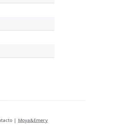
ntacto |
Moya&Emery