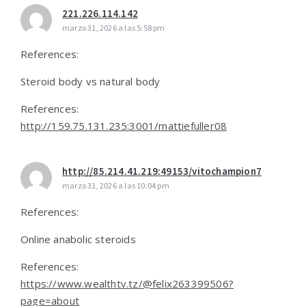
221.226.114.142
marzo 31, 2026 a las 5:58 pm
References:
Steroid body vs natural body
References:
http://159.75.131.235:3001/mattiefuller08
http://85.214.41.219:49153/vitochampion7
marzo 31, 2026 a las 10:04 pm
References:
Online anabolic steroids
References:
https://www.wealthtv.tz/@felix263399506?
page=about