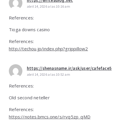
https://writeablog.net
abril 14, 2026 a las 10:16 am
References:
Tioga downs casino
References:
http://techou.jp/index.php?grippillow2
https://shenasname.ir/ask/user/cafeface5
abril 14, 2026 a las 10:52 am
References:
Old second neteller
References:
https://notes.bmcs.one/s/rvq5zp_qMD