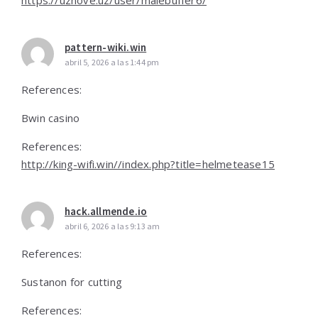
https://uznove.uz/user/malebuffer6/
pattern-wiki.win
abril 5, 2026 a las 1:44 pm
References:
Bwin casino
References:
http://king-wifi.win//index.php?title=helmetease15
hack.allmende.io
abril 6, 2026 a las 9:13 am
References:
Sustanon for cutting
References: