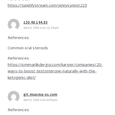
https://tunelifystream.com/jennysynnot225
120.48.144.83
abril 3, 2026 a las 12:34 pm
References:
Common oral steroids
References:
https://icmimarlikdergisi.com/kariyer/companies/20-
ways-to-boost-testosterone-naturally-with-the-
ketogenic-diet/
git.miasma-os.com
abril 3, 2026 a las 4:06 pm
References: