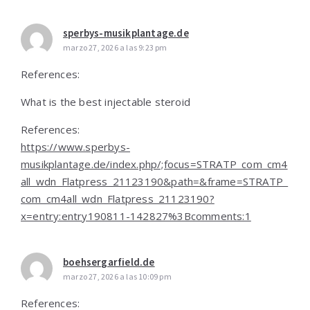
sperbys-musikplantage.de
marzo 27, 2026 a las 9:23 pm
References:
What is the best injectable steroid
References:
https://www.sperbys-
musikplantage.de/index.php/;focus=STRATP_com_cm4
all_wdn_Flatpress_21123190&path=&frame=STRATP_
com_cm4all_wdn_Flatpress_21123190?
x=entry:entry190811-142827%3Bcomments:1
boehsergarfield.de
marzo 27, 2026 a las 10:09 pm
References: