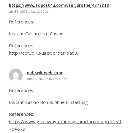
https://www.adpost4u.com/user/profile/4377818
abril 5, 2026 a las 12:22 am
References:
Instant Casino Live Casino
References:
http://cqr3d.ru/user/orderroad3/
md.swk-web.com
abril 5, 2026 a las 2:25 am
References:
Instant Casino Bonus ohne Einzahlung
References:
https://www.giveawayoftheday.com/forums/profile/1
754679