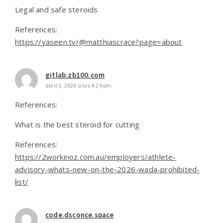
Legal and safe steroids
References:
https://yaseen.tv/@matthiascrace?page=about
gitlab.zb100.com
abril 3, 2026 a las 4:24 pm
References:
What is the best steroid for cutting
References:
https://2workinoz.com.au/employers/athlete-
advisory-whats-new-on-the-2026-wada-prohibited-
list/
code.dsconce.space