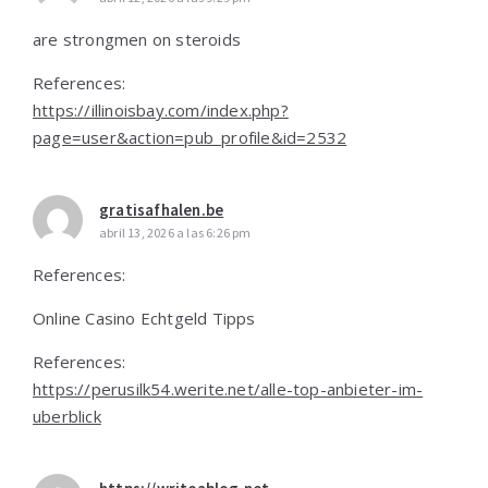
are strongmen on steroids
References:
https://illinoisbay.com/index.php?
page=user&action=pub_profile&id=2532
gratisafhalen.be
abril 13, 2026 a las 6:26 pm
References:
Online Casino Echtgeld Tipps
References:
https://perusilk54.werite.net/alle-top-anbieter-im-
uberblick