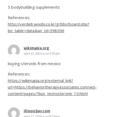
5 bodybuilding supplements
References:
http://verde8.woobi.co.kr/g/bbs/board.php?
bo_table=data&wr_id=398096
wikimapia.org
abril 12, 2026 a las 9:05 pm
buying steroids from mexico
References:
https://wikimapia.org/external_link?
url=https://behaviortherapyassociates.com/wp-
content/pages/?buy_testosterone_10.html
illinoisbay.com
abril 12, 2026 a las 9:29 pm