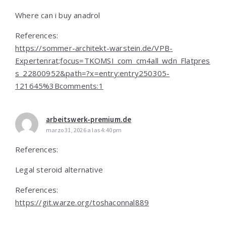
Where can i buy anadrol
References:
https://sommer-architekt-warstein.de/VPB-
Expertenrat;focus=TKOMSI_com_cm4all_wdn_Flatpres
s_22800952&path=?x=entry:entry250305-
121645%3Bcomments:1
arbeitswerk-premium.de
marzo 31, 2026 a las 4:40 pm
References:
Legal steroid alternative
References:
https://git.warze.org/toshaconnal889