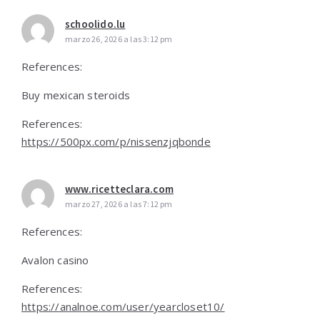
schoolido.lu
marzo 26, 2026 a las 3:12 pm
References:
Buy mexican steroids
References:
https://500px.com/p/nissenzjqbonde
www.ricetteclara.com
marzo 27, 2026 a las 7:12 pm
References:
Avalon casino
References:
https://analnoe.com/user/yearcloset10/