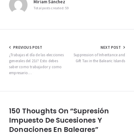
Miriam Sánchez
Total posts created: 59
Navegación
PREVIOUS POST
NEXT POST
de
¿Trabajas el día de las elecciones
Suppression of Inheritance and
generales del 23J? Esto debes
Gift Tax in the Balearic Islands
entradas
saber como trabajador y como
empresario…
150 Thoughts On “Supresión
Impuesto De Sucesiones Y
Donaciones En Baleares”