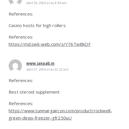
abril 16, 2026 a las 4:34 am
References:
Casino hosts for high rollers
References:
https://md.swk-web.com/s/Y76TwBkOF
www.janaab.in
abril 17, 2026 a las 12:12 am
References:
Best steroid supplement
References:
https://www.tunmargaircon.com/product/rockwell-
green-deep-freezer-gfr250uc/