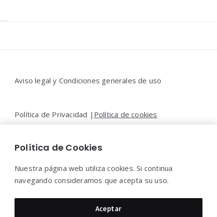
Widgets
Aviso legal y Condiciones generales de uso
Política de Privacidad |
Política de cookies
Política de Cookies
Contacto |
Moya&Emery
Nuestra página web utiliza cookies. Si continua
navegando consideramos que acepta su uso.
Moya&Emery 2022 - Todos los derechos reservados.
Aceptar