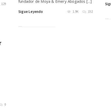
fundador de Moya & Emery Abogados […]
Sig
129
Sigue Leyendo
1.9K
152
r
0