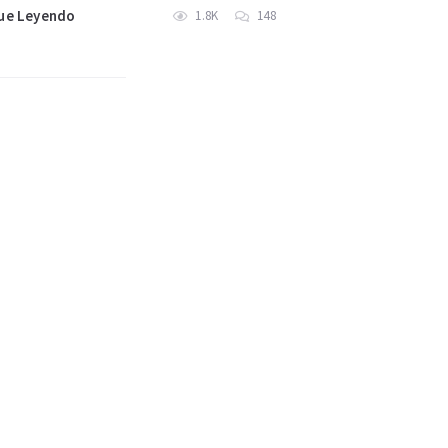
ue Leyendo
1.8K
148