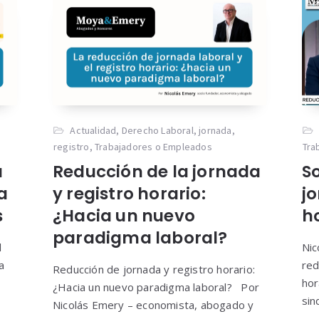
Actualidad
,
Derecho Laboral
,
jornada
,
registro
,
Trabajadores o Empleados
Tra
a
Reducción de la jornada
So
a
y registro horario:
j
s
¿Hacia un nuevo
h
paradigma laboral?
l
Nic
a
red
Reducción de jornada y registro horario:
hor
¿Hacia un nuevo paradigma laboral? Por
sin
Nicolás Emery – economista, abogado y