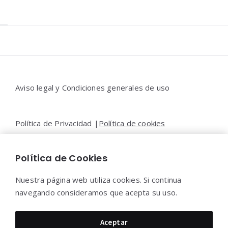
Widgets
Aviso legal y Condiciones generales de uso
Política de Privacidad |
Política de cookies
Política de Cookies
Contacto |
Moya&Emery
Nuestra página web utiliza cookies. Si continua
navegando consideramos que acepta su uso.
Moya&Emery 2022 - Todos los derechos reservados.
Aceptar