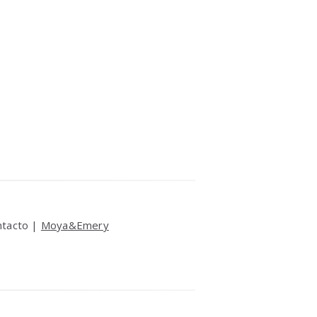
ntacto |
Moya&Emery