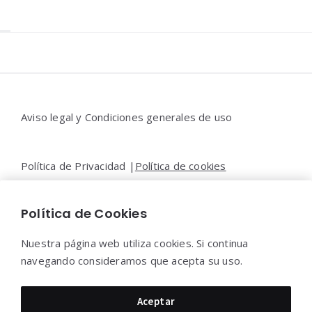
Widgets
Aviso legal y Condiciones generales de uso
Política de Privacidad |
Política de cookies
Política de Cookies
Contacto |
Moya&Emery
Nuestra página web utiliza cookies. Si continua
navegando consideramos que acepta su uso.
Moya&Emery 2022 - Todos los derechos reservados.
Aceptar