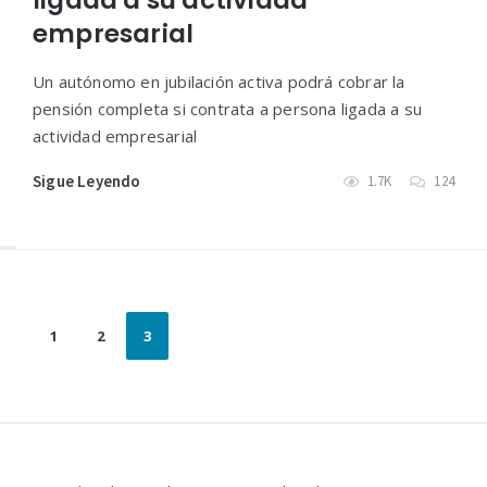
ligada a su actividad
empresarial
Un autónomo en jubilación activa podrá cobrar la
pensión completa si contrata a persona ligada a su
actividad empresarial
Sigue Leyendo
1.7K
124
Paginación
1
2
3
de
entradas
Widgets