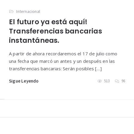
Internacional
El futuro ya está aquí!
Transferencias bancarias
instantáneas.
A partir de ahora recordaremos el 17 de julio como
una fecha que marcó un antes y un después en las
transferencias bancarias: Serán posibles […]
Sigue Leyendo
513
96
Widgets