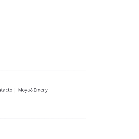
ntacto |
Moya&Emery