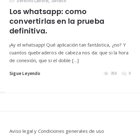
Derecho Laboral
,
Jurídico
Los whatsapp: como
convertirlas en la prueba
definitiva.
¡Ay el whatsapp! Qué aplicación tan fantástica, ¿no? Y
cuantos quebraderos de cabeza nos da: que si la hora
de conexión, que si el doble […]
Sigue Leyendo
350
0
Widgets
Aviso legal y Condiciones generales de uso