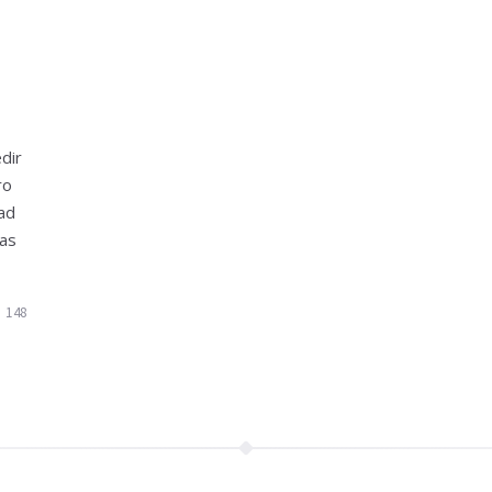
dir
ro
dad
las
148