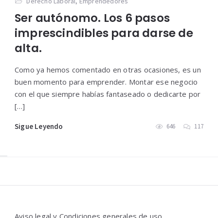
Derecho Laboral
,
Emprendedores
Ser autónomo. Los 6 pasos
imprescindibles para darse de
alta.
Como ya hemos comentado en otras ocasiones, es un
buen momento para emprender. Montar ese negocio
con el que siempre habías fantaseado o dedicarte por
[…]
Sigue Leyendo
646
117
Widgets
Aviso legal y Condiciones generales de uso