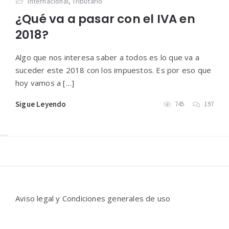
Internacional
,
Tributario
¿Qué va a pasar con el IVA en
2018?
Algo que nos interesa saber a todos es lo que va a
suceder este 2018 con los impuestos. Es por eso que
hoy vamos a […]
Sigue Leyendo
745
197
Widgets
Aviso legal y Condiciones generales de uso