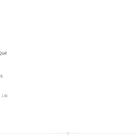
¿Qué
es
148