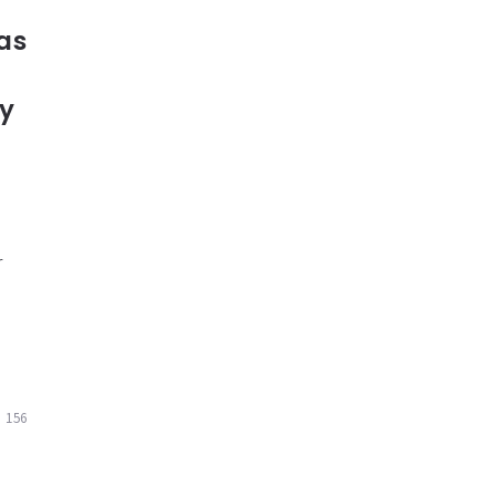
as
y
r
156