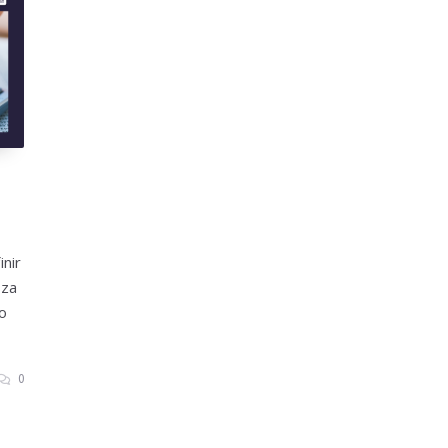
inir
iza
o
0