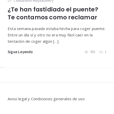
Consultorio Moya&Emery
¿Te han fastidiado el puente?
Te contamos como reclamar
Esta semana pasada estaba hecha para coger puente.
Entre un día sí y otro no era muy fácil caer en la
tentación de coger algún […]
Sigue Leyendo
356
1
Widgets
Aviso legal y Condiciones generales de uso