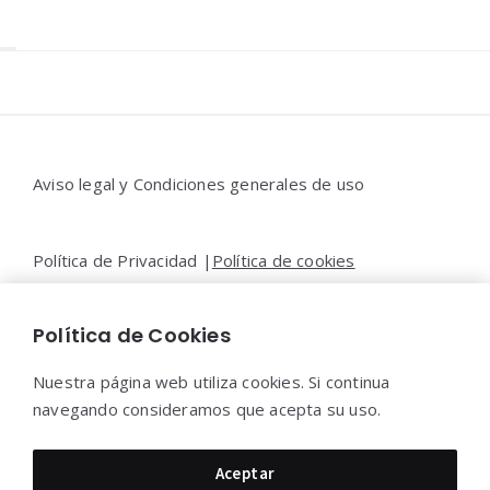
Widgets
Aviso legal y Condiciones generales de uso
Política de Privacidad |
Política de cookies
Política de Cookies
Contacto |
Moya&Emery
Nuestra página web utiliza cookies. Si continua
navegando consideramos que acepta su uso.
Moya&Emery 2022 - Todos los derechos reservados.
Aceptar