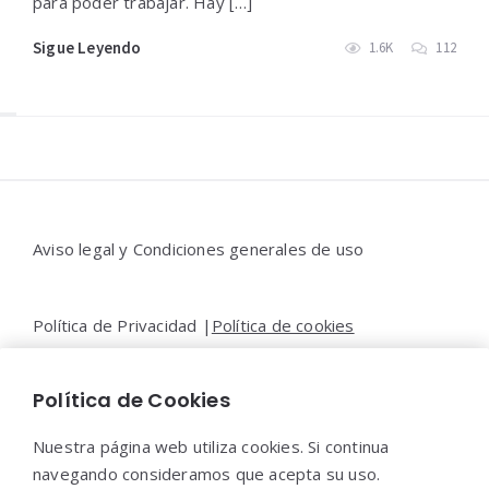
para poder trabajar. Hay […]
Sigue Leyendo
1.6K
112
Widgets
Aviso legal y Condiciones generales de uso
Política de Privacidad |
Política de cookies
Política de Cookies
Contacto |
Moya&Emery
Nuestra página web utiliza cookies. Si continua
navegando consideramos que acepta su uso.