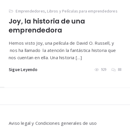
Emprendedores
,
Libros y Películas para emprendedores
Joy, la historia de una
emprendedora
Hemos visto Joy, una película de David O. Russell, y
nos ha llamado la atención la fantástica historia que
nos cuentan en ella. Una historia […]
Sigue Leyendo
929
88
Widgets
Aviso legal y Condiciones generales de uso