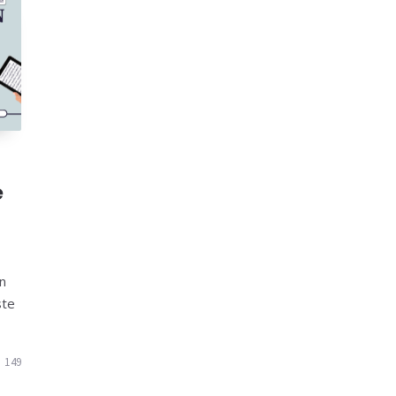
e
en
ste
149