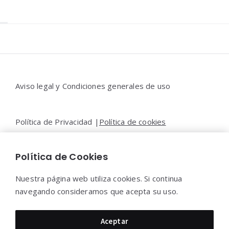
Widgets
Aviso legal y Condiciones generales de uso
Política de Privacidad |
Política de cookies
Política de Cookies
Contacto |
Moya&Emery
Nuestra página web utiliza cookies. Si continua
navegando consideramos que acepta su uso.
Moya&Emery 2022 - Todos los derechos reservados.
Aceptar